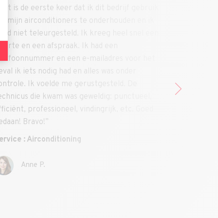
ijf gebruik
“Zeer professionele service.
den en ik
Nooit verrassingen na meerdere telefoontje
el snel een
met hen.
Ik beveel het aan!”
 voor het
Service : Ketelreparaties
nder
d. De
nctueel,
 etc. Goed
Louise D.