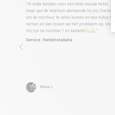
r een hele nieuwe ketel,
“Zeer tevreden over uw serv
adviseerde hij mij (Sacha)
boeking en uitvoering van d
ten komen en een kijkje te
onderhoudswerkzaamheden 
 we het probleem op. Voor
tijd en vervolgens het overh
 en bedankt
”
factuur met betalingsbewijs
bedankt dat jullie het jullie 
latie
gemakkelijker maken. Tot zie
onderhoudsbeurt over twee ja
aanbevelen bij mijn vrienden 
Nogmaals bedankt, meneer.
Service : Onderhoud cv-kete
Claudette F.