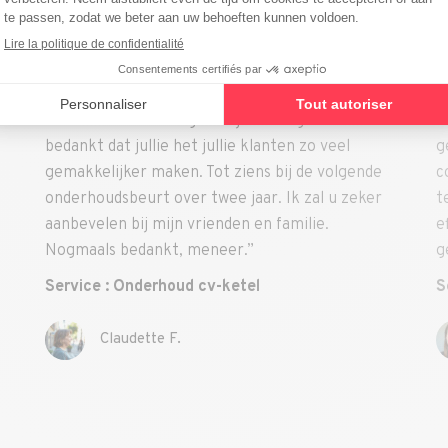
ice. Contact –
“Het is de eerste keer dat ik dit bedr
e
om mijn airconditioners te onderhou
door uw monteur op
werd niet teleurgesteld. Ik kreeg he
andigen van de
offerte en een afspraak. Ik had een
. Goed gedaan en
telefoonnummer en een e-mailadres
klanten zo veel
geval ik iets nodig had en alles was o
ns bij de volgende
controle. Ik voelde me gerustgestel
ar. Ik zal u zeker
technicus die kwam was geweldig: pu
en familie.
efficiënt, professioneel, vindingrijk,
”
gedaan! Bravo!”
l
Service : Airconditioning
Anne P.