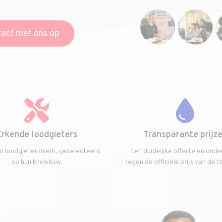
act met ons op
Erkende loodgieters
Transparante prijz
in loodgieterswerk, geselecteerd
Een duidelijke offerte en onde
op hun knowhow.
tegen de officiële prijs van de f