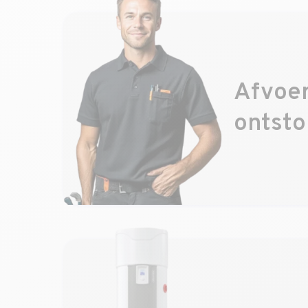
Afvoe
ontst