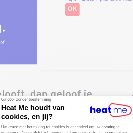
.
 of
elooft, dan geloof je
lanten …