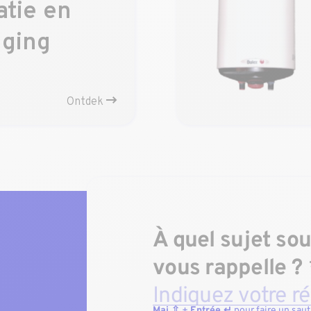
atie en
nging
Ontdek