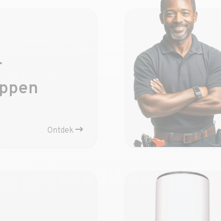
r
oppen
Ontdek