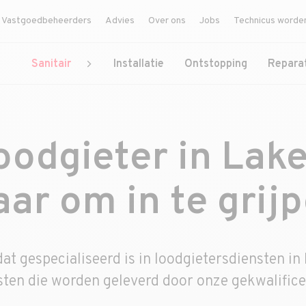
Vastgoedbeheerders
Advies
Over ons
Jobs
Technicus worde
Sanitair
Installatie
Ontstopping
Repara
oodgieter in Lake
aar om in te grij
dat gespecialiseerd is in loodgietersdiensten in
sten die worden geleverd door onze gekwalifice