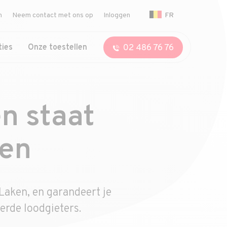
FR
n
Neem contact met ons op
Inloggen
02 486 76 76
ties
Onze toestellen
n staat
pen
 Laken, en garandeert je
erde loodgieters.