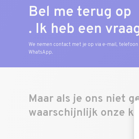
Bel me terug op
. Ik heb een vraag
We nemen contact met je op via e-mail, telefoon
WhatsApp.
Maar als je ons niet g
waarschijnlijk onze k