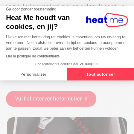
goede staat is essentieel voor een optimaal comfort in
huis. Het is dus cruciaal om je
loodgieterssysteem
regelmatig te onderhouden
(loodgietersreparaties, afvoerreparaties,
verwarmingsproblemen, enz.)
Hoewel het vaak verleidelijk is om zelf voor reparateur
te spelen, is het verstandiger om een echte vakman in
te schakelen. Een loodgieter heeft de knowhow om je
sanitaire toestellen te installeren en te onderhouden,
en om lekken en verstopte leidingen aan te pakken.
Vul het interventieformulier in