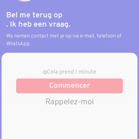
Bel me terug op
. Ik heb een vraag.
We nemen contact met je op via e-mail, telefoon of
WhatsApp.