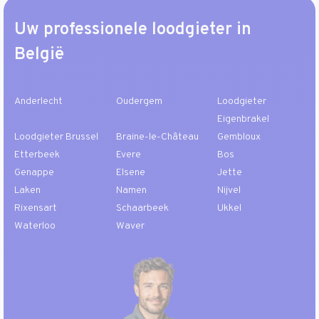
Uw professionele loodgieter in
België
Anderlecht
Oudergem
Loodgieter
Eigenbrakel
Loodgieter Brussel
Braine-le-Château
Gembloux
Etterbeek
Evere
Bos
Genappe
Elsene
Jette
Laken
Namen
Nijvel
Rixensart
Schaarbeek
Ukkel
Waterloo
Waver