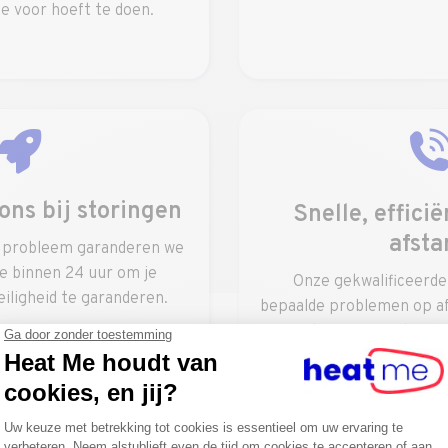
e voor hoeft te doen.
ons bij storingen
Snelle, effici
afsta
n probleem garanderen we
ie binnen 24 uur om je
Onze gekwalificeerde
iligheid te garanderen.
bepaalde problemen op af
en oplossen, waardoor o
vermeden en het proce