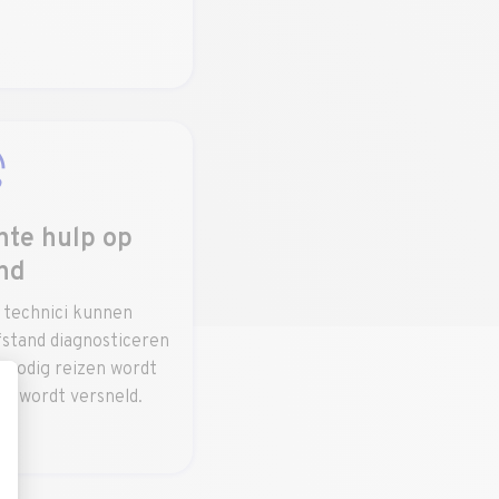
ënte hulp op
nd
 technici kunnen
stand diagnosticeren
nnodig reizen wordt
s wordt versneld.