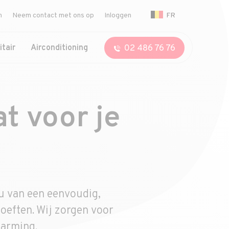
FR
n
Neem contact met ons op
Inloggen
02 486 76 76
itair
Airconditioning
t voor je
 u van een eenvoudig,
oeften. Wij zorgen voor
warming.