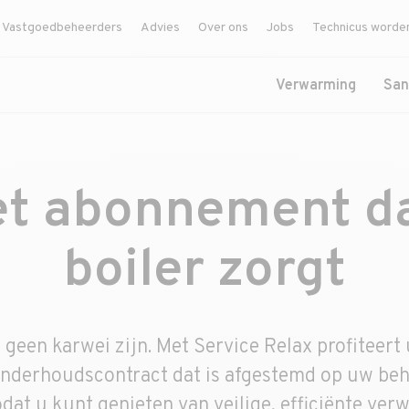
Vastgoedbeheerders
Advies
Over ons
Jobs
Technicus worde
Verwarming
San
et abonnement da
boiler zorgt
geen karwei zijn. Met Service Relax profiteert
onderhoudscontract dat is afgestemd op uw beh
zodat u kunt genieten van veilige, efficiënte ver