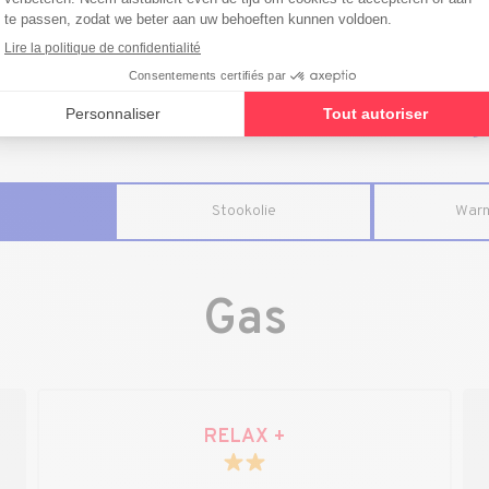
tdek onze aanbiedin
Stookolie
War
Gas
RELAX +