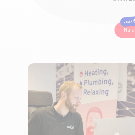
€
vanaf
Nu a