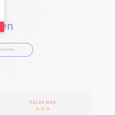
gen
mtepomp
RELAX MAX