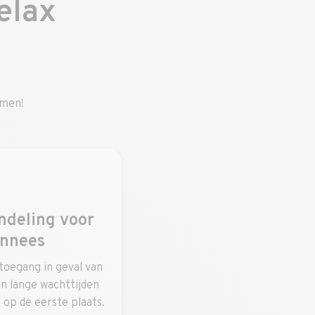
elax
rmen!
ndeling voor
onnees
 toegang in geval van
n lange wachttijden
op de eerste plaats.