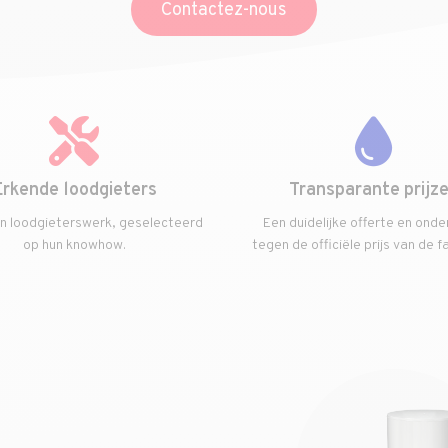
Contactez-nous
Erkende loodgieters
Transparante prijz
in loodgieterswerk, geselecteerd
Een duidelijke offerte en onde
op hun knowhow.
tegen de officiële prijs van de f