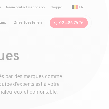
FR
n
Neem contact met ons op
Inloggen
02 486 76 76
ties
Onze toestellen
ques
osés par des marques comme
quipe d’experts est à votre
haleureux et confortable.