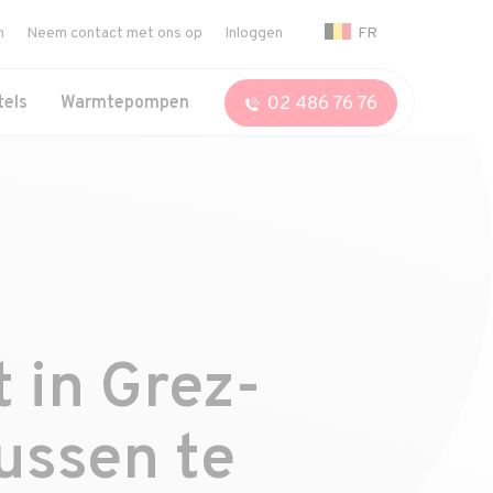
FR
n
Neem contact met ons op
Inloggen
02 486 76 76
tels
Warmtepompen
 in Grez-
ussen te