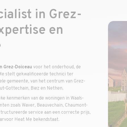
alist in Grez-
xpertise en
e
in Grez-Doiceau
voor het onderhoud, de
e stelt gekwalificeerde technici ter
hele gemeente, van het centrum van Grez-
ut-Gottechain, Biez en Nethen.
eke kenmerken van de woningen in Waals-
nten zoals Waver, Beauvechain, Chaumont-
structureerde service aan een correcte prijs,
aarvoor Heat Me bekendstaat.