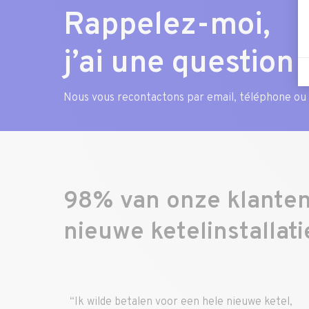
Rappelez-moi,
j’ai une question
Nous vous recontactons par email, téléphone ou
98% van onze klanten
nieuwe ketelinstallati
oor een hele nieuwe ketel,
“Zeer tevreden over uw ser