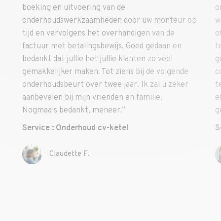
de
om mijn airconditioners te onderh
 door uw monteur op
werd niet teleurgesteld. Ik kreeg 
rhandigen van de
offerte en een afspraak. Ik had ee
js. Goed gedaan en
telefoonnummer en een e-mailadr
e klanten zo veel
geval ik iets nodig had en alles was
iens bij de volgende
controle. Ik voelde me gerustgeste
jaar. Ik zal u zeker
technicus die kwam was geweldig: 
n en familie.
efficiënt, professioneel, vindingrij
.”
gedaan! Bravo!”
tel
Service : Airconditioning
Anne P.