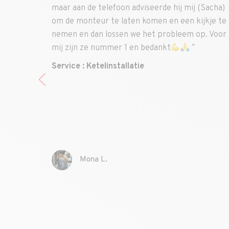
n adviseerde hij mij (Sacha)
boeking en uitvoering van 
aten komen en een kijkje te
onderhoudswerkzaamheden
en we het probleem op. Voor
tijd en vervolgens het ove
 1 en bedankt
”
factuur met betalingsbewi
bedankt dat jullie het julli
allatie
gemakkelijker maken. Tot z
onderhoudsbeurt over twee 
aanbevelen bij mijn vriende
Nogmaals bedankt, meneer
Service : Onderhoud cv-ke
Claudette F.