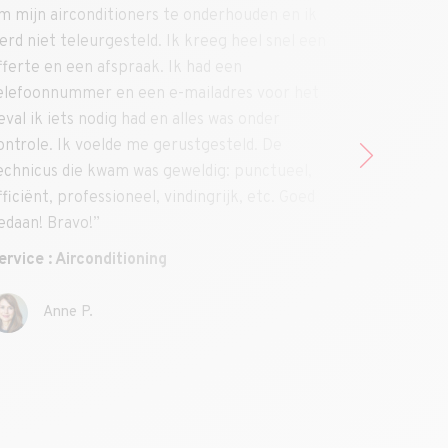
ouden en ik
Nooit verrassingen na meerdere telefoont
heel snel een
met hen.
n
Ik beveel het aan!”
es voor het
Service : Ketelreparaties
 onder
ld. De
punctueel,
k, etc. Goed
Louise D.