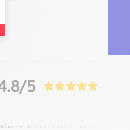
drijf gebruik
“Zeer professionele service.