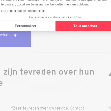
 whatsapp.
 zijn tevreden over hun
e
vice. Contact –
“Het is de eerste keer dat ik dit be