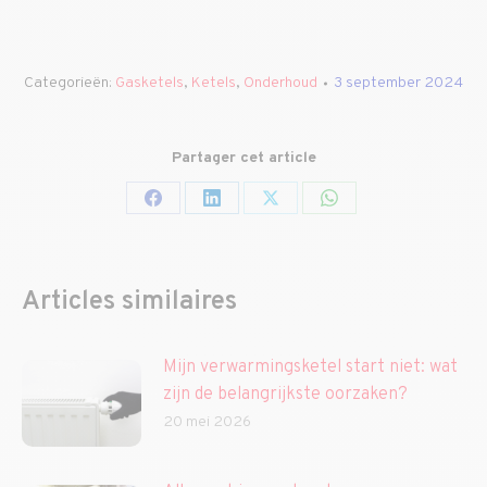
Categorieën:
Gasketels
,
Ketels
,
Onderhoud
3 september 2024
Partager cet article
Deel
Deel
Deel
Deel
op
op
op
op
Facebook
LinkedIn
X
WhatsApp
Articles similaires
Mijn verwarmingsketel start niet: wat
zijn de belangrijkste oorzaken?
20 mei 2026