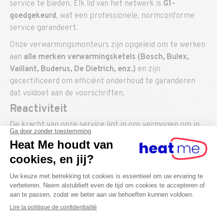
service te bieden. Elk lid van het netwerk is
G1-
goedgekeurd
, wat een professionele, normconforme
service garandeert.
Onze verwarmingsmonteurs zijn opgeleid om te werken
aan
alle merken verwarmingsketels (Bosch, Bulex,
Vaillant, Buderus, De Dietrich, enz.)
en zijn
gecertificeerd om efficiënt onderhoud te garanderen
dat voldoet aan de voorschriften.
Reactiviteit
De kracht van onze service ligt in ons vermogen om in
minder dan 48 uur te reageren op uw verzoeken,
aangepast aan uw beschikbaarheid. Dit garandeert een
snelle en probleemloze service.