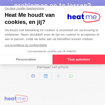
problemen op te lossen?
Daar zijn we voor
.
Maak nu een afspraak en kom weer tot rust.
Ik heb een storingsdienst nodig
Partager cet article
Deel
Deel
Deel
Deel
op
op
op
op
Facebook
LinkedIn
X
WhatsApp