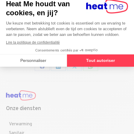
Ik heb een storingsdienst nodig
Partager cet article
Deel
Deel
Deel
Deel
op
op
op
op
Facebook
LinkedIn
X
WhatsApp
Onze diensten
Verwarming
Sanitair