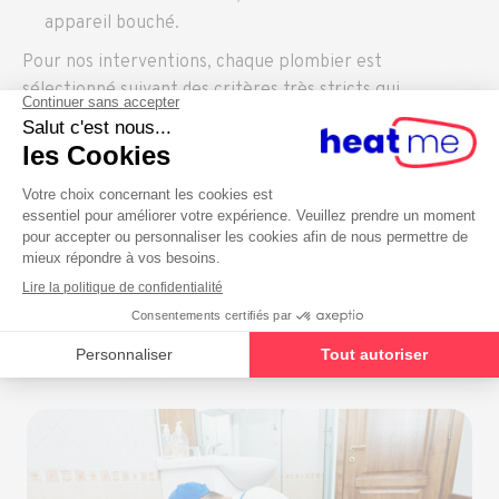
appareil bouché.
Pour nos interventions, chaque plombier est
sélectionné suivant des critères très stricts qui
garantissent la qualité du travail qui vous est fourni.
Nous avons à cœur de vous fournir le meilleur service,
c’est pourquoi
nous vérifions
toujours que le travail a
été effectué correctement. Aussi,
nous vous
accompagnons à chaque étape
, depuis votre prise de
contact jusqu’à la fin de l’assistance.
Demander une intervention