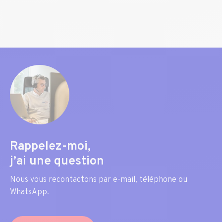
Rappelez-moi,
j’ai une question
Nous vous recontactons par e-mail, téléphone ou
WhatsApp.