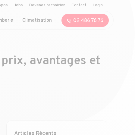
opos
Jobs
Devenez technicien
Contact
Login
02 486 76 76
mberie
Climatisation
prix, avantages et
Articles Récents