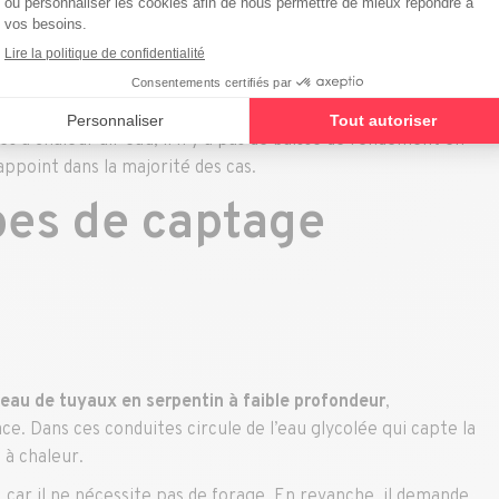
articulièrement élevé grâce à la stabilité de la
performance (COP) ou de SCOP sur l’année. Concrètement,
ut produire jusqu’à 4 à 6 kWh de chaleur.
e l’année, car la source de chaleur ne dépend pas des
 à chaleur air eau, il n’y a pas de baisse de rendement en
appoint dans la majorité des cas.
pes de captage
seau de tuyaux en serpentin à faible profondeur
,
e. Dans ces conduites circule de l’eau glycolée qui capte la
 à chaleur.
 car il ne nécessite pas de forage. En revanche, il demande