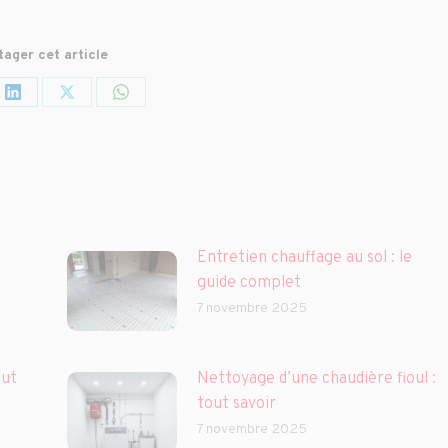
tager cet article
ger
Partager
Partager
Partager
sur
sur
sur
book
LinkedIn
X
WhatsApp
Entretien chauffage au sol : le
guide complet
7 novembre 2025
ut : Combien consomme une maison en Belgique
Nettoyage d’une chaudière fioul :
tout savoir
7 novembre 2025