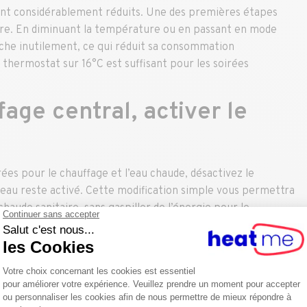
sont considérablement réduits. Une des premières étapes
ière. En diminuant la température ou en passant en mode
enche inutilement, ce qui réduit sa consommation
 thermostat sur 16°C est suffisant pour les soirées
fage central, activer le
es pour le chauffage et l’eau chaude, désactivez le
-eau reste activé. Cette modification simple vous permettra
haude sanitaire, sans gaspiller de l’énergie pour le
audière
tien annuel de votre chaudière. Un entretien peut améliorer
s risques de pannes coûteuses et prolonger sa durée de vie.