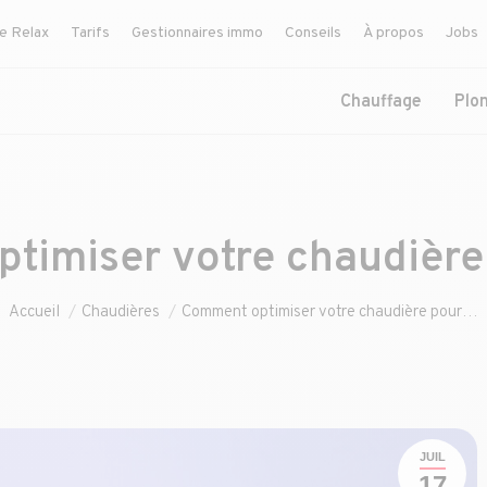
ce Relax
Tarifs
Gestionnaires immo
Conseils
À propos
Jobs
Chauffage
Plo
imiser votre chaudière 
Vous êtes ici :
Accueil
Chaudières
Comment optimiser votre chaudière pour…
JUIL
17