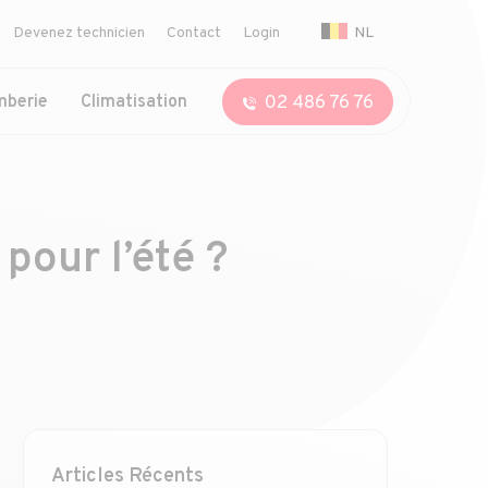
NL
Devenez technicien
Contact
Login
02 486 76 76
mberie
Climatisation
pour l’été ?
Articles Récents