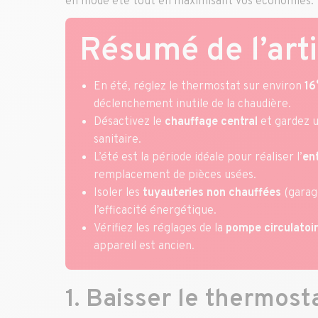
en mode été tout en maximisant vos économies.
Résumé de l’arti
En été, réglez le thermostat sur environ
16
déclenchement inutile de la chaudière.
Désactivez le
chauffage central
et gardez u
sanitaire.
L’été est la période idéale pour réaliser l’
en
remplacement de pièces usées.
Isoler les
tuyauteries non chauffées
(garage
l’efficacité énergétique.
Vérifiez les réglages de la
pompe circulatoi
appareil est ancien.
1. Baisser le thermost