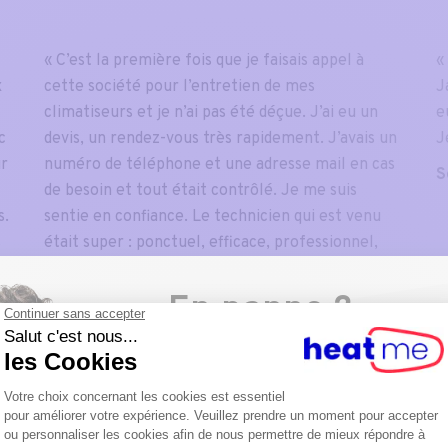
« C’est la première fois que je faisais appel à
«
x
cette société pour l’entretien de mes
J
climatiseurs et je n’ai pas été déçue. J’ai eu un
e
c
devis, un rendez-vous très rapidement. J’avais un
J
ur
numéro de téléphone et une adresse mail en cas
S
de besoin et tout était contrôlé. Je me suis
s.
sentie en confiance. Le technicien qui est venu
s
était super : ponctuel, efficace, professionnel,
ingénieux, … Bravo! »
En panne ?
Service : Climatisation
Agissez avant qu'il ne soit trop tard
Anne P.
Dépannage à partir de
149€
Appelez-nous au
02 486 76
76
po