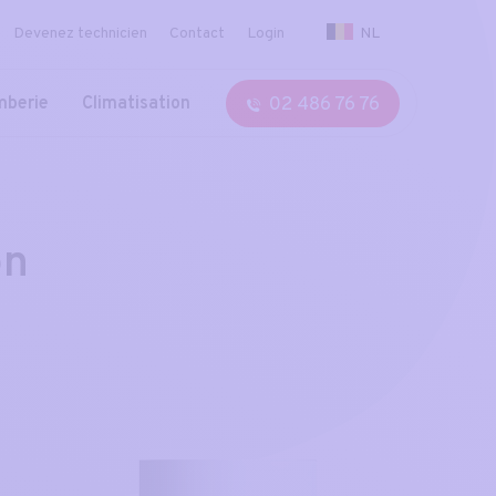
NL
Devenez technicien
Contact
Login
02 486 76 76
mberie
Climatisation
on