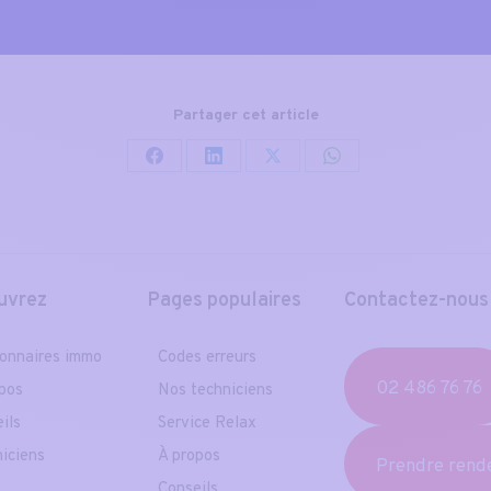
Partager cet article
Partager
Partager
Partager
Partager
sur
sur
sur
sur
Facebook
LinkedIn
X
WhatsApp
uvrez
Pages populaires
Contactez-nous
onnaires immo
Codes erreurs
02 486 76 76
pos
Nos techniciens
ils
Service Relax
iciens
À propos
Prendre rend
Conseils