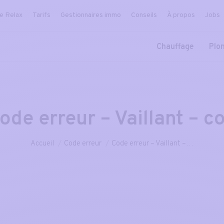
ce Relax
Tarifs
Gestionnaires immo
Conseils
À propos
Jobs
Chauffage
Plo
ode erreur – Vaillant – c
Vous êtes ici :
Accueil
Code erreur
Code erreur – Vaillant –…