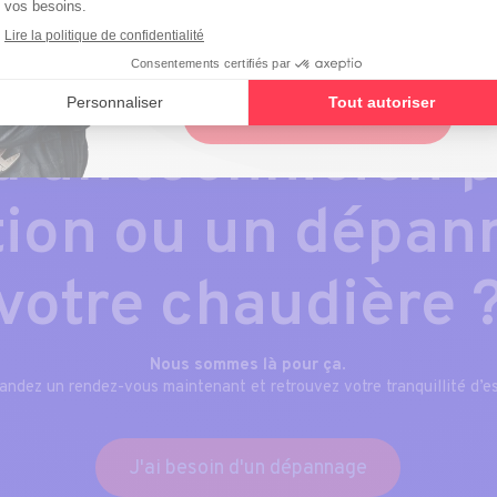
toute urgence, ou planifiez une
intervention en ligne.
Planifier une intervention
d’un technicien 
tion ou un dépan
votre chaudière 
Nous sommes là pour ça
.
ndez un rendez-vous maintenant et retrouvez votre tranquillité d’es
J'ai besoin d'un dépannage