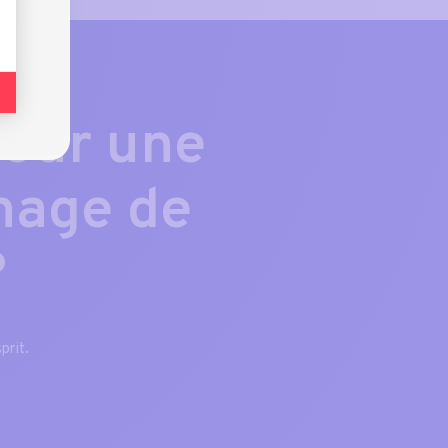
pour une
nage de
?
prit.