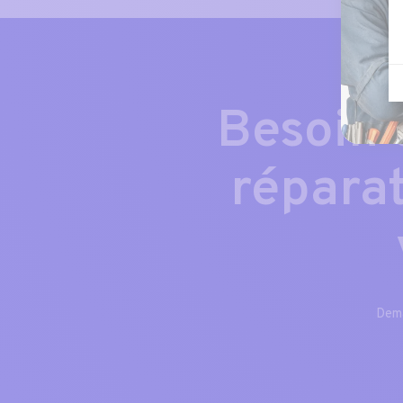
Besoin 
répara
Dema