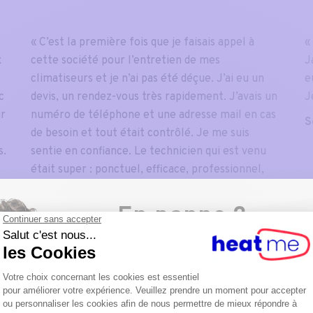
« C’est la première fois que je faisais appel à
«
x
cette société pour l’entretien de mes
J
climatiseurs et je n’ai pas été déçue. J’ai eu un
e
c
devis, un rendez-vous très rapidement. J’avais un
J
ur
numéro de téléphone et une adresse mail en cas
S
de besoin et tout était contrôlé. Je me suis
s.
sentie en confiance. Le technicien qui est venu
s
était super : ponctuel, efficace, professionnel,
ingénieux, … Bravo! »
En panne ?
Service : Climatisation
Agissez avant qu'il ne soit trop tard
Anne P.
Dépannage à partir de
149€
Appelez-nous au
02 486 76
76
po