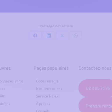
Partager cet article
Partager
Partager
Partager
Partager
sur
sur
sur
sur
Facebook
LinkedIn
X
WhatsApp
uvrez
Pages populaires
Contactez-nous
onnaires immo
Codes erreurs
02 486 76 76
pos
Nos techniciens
ils
Service Relax
iciens
À propos
Prendre rend
Conseils