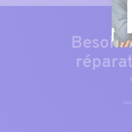
Besoin 
répara
Dema