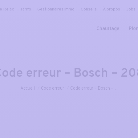
ce Relax
Tarifs
Gestionnaires immo
Conseils
À propos
Jobs
Chauffage
Plo
Code erreur – Bosch – 20
Vous êtes ici :
Accueil
Code erreur
Code erreur – Bosch –…