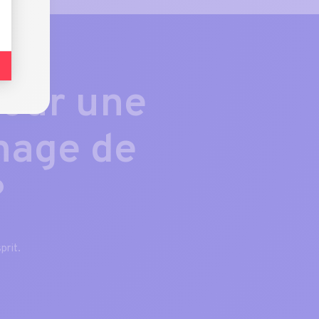
pour une
nage de
?
prit.