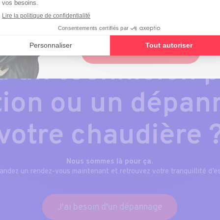
toute urgence, ou planifiez une
intervention en ligne.
Planifier une intervention
d’un technicien 
tion ou un dépan
votre chaudière 
Nous sommes là pour ça
.
ndez un rendez-vous maintenant et retrouvez votre tranquillité d’es
J'ai besoin d'un dépannage