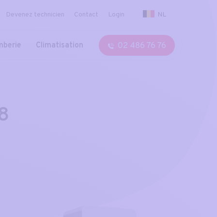
NL
Devenez technicien
Contact
Login
02 486 76 76
mberie
Climatisation
8