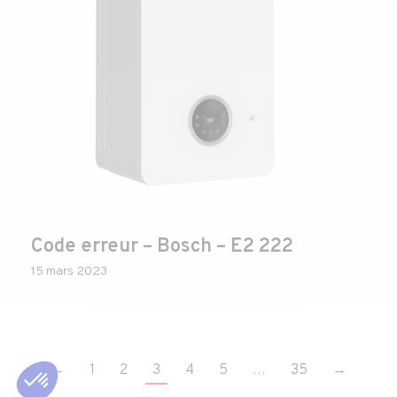
Code erreur – Bosch – E2 222
15 mars 2023
←
1
2
3
4
5
…
35
→